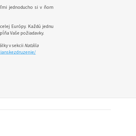
veľmi jednoducho si v ňom
celej Európy. Každú jednu
spĺňa Vaše požiadavky.
lky v sekcii
Natália
ianskezdruzenie/