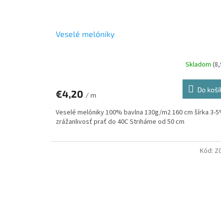
Veselé melóniky
Skladom
(8
Do koší
€4,20
/ m
Veselé melóniky 100% bavlna 130g/m2 160 cm šírka 3-
zrážanlivosť prať do 40C Striháme od 50 cm
Kód:
Z