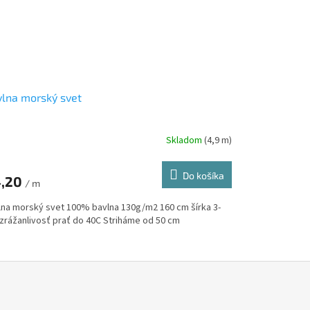
lna morský svet
Skladom
(4,9 m)
Do košíka
,20
/ m
lna morský svet 100% bavlna 130g/m2 160 cm šírka 3-
zrážanlivosť prať do 40C Striháme od 50 cm