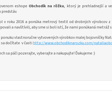
novenom eshope
Obchodík na rôžku
, ktorý je prehladnejší a 
h predstáv.
l v roku 2016 a ponúka metrový textil od drobných výrobcov z 
ovali a navštívili, aby sme si boli istí, že nami ponúkaná metráž 
i ponuku vlastnoručne vytvovených výrobkov malej bojovníčky Natá
c sa dočítate v časti
http://www.obchodiknarozku.com/nataliaobc
ech sa páči pozerajte, vyberajte a nakupujte! Ďakujeme :)