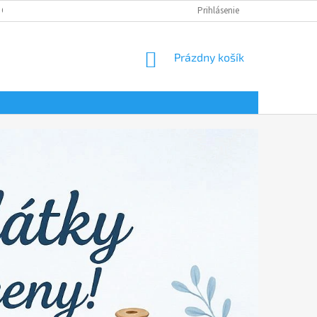
 OSOBNÝCH ÚDAJOV
Prihlásenie
NÁKUPNÝ
Prázdny košík
KOŠÍK