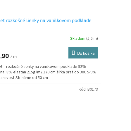
et rozkošné lienky na vanilkovom podklade
Skladom
(5,5 m)
Do košíka
,90
/ m
et – rozkošné lienky na vanilkovom podklade 92%
lna, 8% elastan 215g/m2 170 cm šírka prať do 30C 5-9%
žanlivosť Striháme od 50 cm
Kód:
B0173