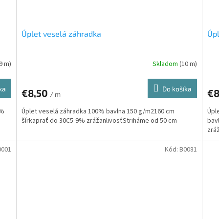
Úplet veselá záhradka
Úpl
,9 m)
Skladom
(10 m)
ka
Do košíka
€8,50
€8
/ m
5%
Úplet veselá záhradka 100% bavlna 150 g/m2160 cm
Úpl
šírkaprať do 30C5-9% zrážanlivosťStriháme od 50 cm
bav
zrá
0001
Kód:
B0081