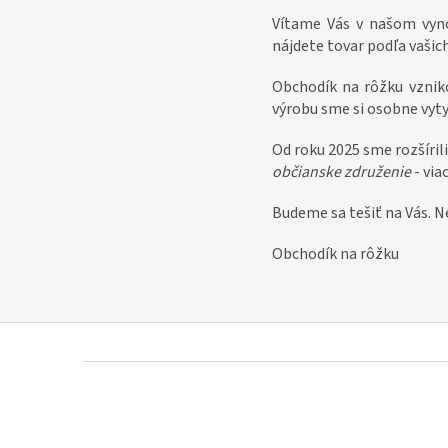
Vítame Vás v našom vy
nájdete tovar podľa vašic
Obchodík na rôžku vzniko
výrobu sme si osobne vytyp
Od roku 2025 sme rozšíril
občianske združenie
- via
Budeme sa tešiť na Vás. N
Obchodík na rôžku
Z
á
p
ä