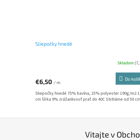
Sliepočky hnedé
Skladom
(7
Do koší
€6,50
/ m
Sliepočky hnedé 75% bavlna, 25% polyester 190g/m2 1
cm šírka 9% zrážanlivosť prať do 40C Striháme od 50 c
Vitajte v Obcho