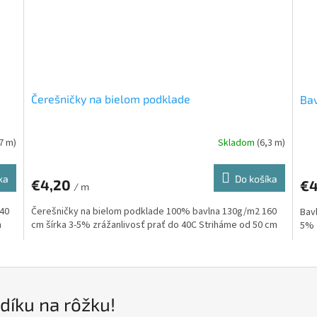
Čerešničky na bielom podklade
Bav
,7 m)
Skladom
(6,3 m)
ka
Do košíka
€4,20
€4
/ m
40
Čerešničky na bielom podklade 100% bavlna 130g/m2 160
Bav
m
cm šírka 3-5% zrážanlivosť prať do 40C Striháme od 50 cm
5% 
díku na rôžku!