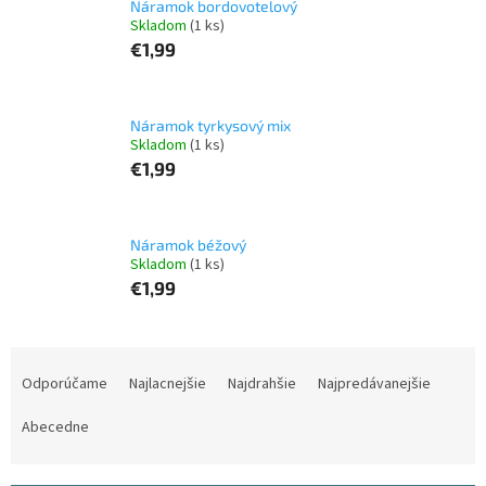
Náramok bordovotelový
Skladom
(1 ks)
€1,99
Náramok tyrkysový mix
Skladom
(1 ks)
€1,99
Náramok béžový
Skladom
(1 ks)
€1,99
R
a
Odporúčame
Najlacnejšie
Najdrahšie
Najpredávanejšie
d
e
Abecedne
n
i