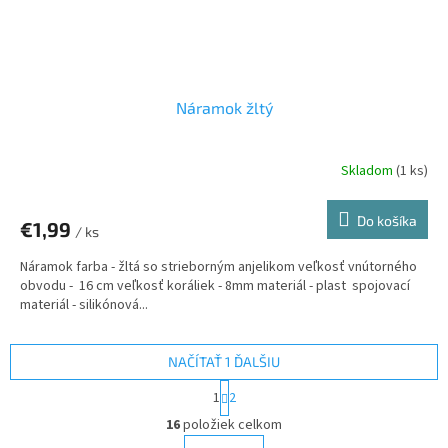
Náramok žltý
Skladom
(1 ks)
Do košíka
€1,99
/ ks
Náramok farba - žltá so strieborným anjelikom veľkosť vnútorného
obvodu - 16 cm veľkosť koráliek - 8mm materiál - plast spojovací
materiál - silikónová...
NAČÍTAŤ 1 ĎALŠIU
S
1
2
t
O
r
16
položiek celkom
v
á