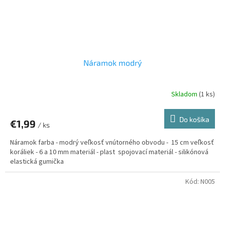
Náramok modrý
Skladom
(1 ks)
Do košíka
€1,99
/ ks
Náramok farba - modrý veľkosť vnútorného obvodu - 15 cm veľkosť
koráliek - 6 a 10 mm materiál - plast spojovací materiál - silikónová
elastická gumička
Kód:
N005