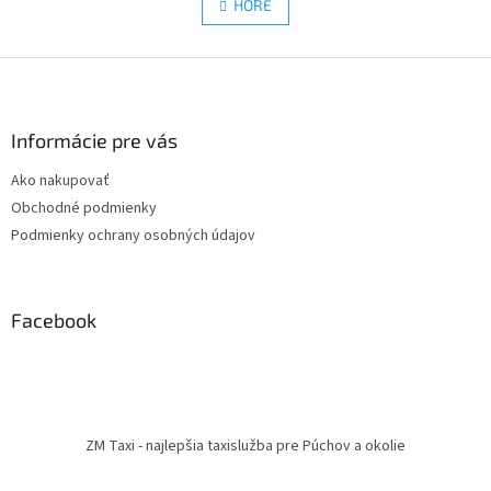
l
HORE
n
á
k
d
o
v
Z
a
a
c
á
n
i
p
i
e
ä
Informácie pre vás
e
p
t
r
Ako nakupovať
i
v
Obchodné podmienky
e
k
y
Podmienky ochrany osobných údajov
v
ý
p
i
Facebook
s
u
ZM Taxi - najlepšia taxislužba pre Púchov a okolie