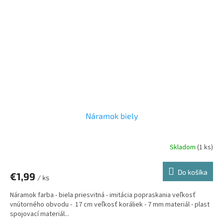
Náramok biely
Skladom
(1 ks)
Do košíka
€1,99
/ ks
Náramok farba - biela priesvitná - imitácia popraskania veľkosť
vnútorného obvodu - 17 cm veľkosť koráliek - 7 mm materiál - plast
spojovací materiál...