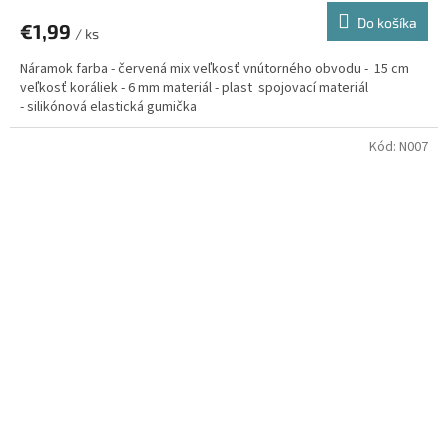
Do košíka
€1,99
/ ks
Náramok farba - červená mix veľkosť vnútorného obvodu - 15 cm
veľkosť koráliek - 6 mm materiál - plast spojovací materiál
- silikónová elastická gumička
Kód:
N007