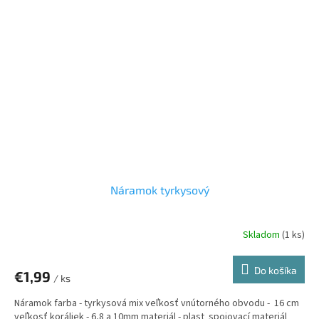
Náramok tyrkysový
Skladom
(1 ks)
Do košíka
€1,99
/ ks
Náramok farba - tyrkysová mix veľkosť vnútorného obvodu - 16 cm
veľkosť koráliek - 6,8 a 10mm materiál - plast spojovací materiál