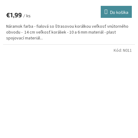
Do košíka
€1,99
/ ks
Náramok farba - fialová so štrasovou korálkou veľkosť vnútorného
obvodu - 14 cm veľkosť koráliek - 10 a 6 mm materiál - plast
spojovací materiál...
Kód:
N011