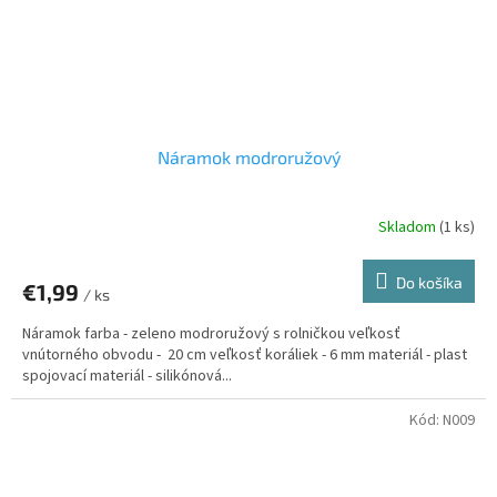
Náramok modroružový
Skladom
(1 ks)
Do košíka
€1,99
/ ks
Náramok farba - zeleno modroružový s rolničkou veľkosť
vnútorného obvodu - 20 cm veľkosť koráliek - 6 mm materiál - plast
spojovací materiál - silikónová...
Kód:
N009