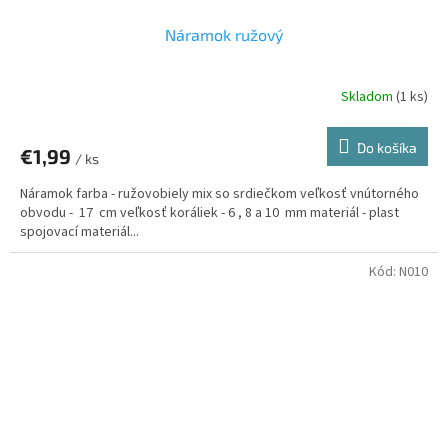
Náramok ružový
Skladom
(1 ks)
Do košíka
€1,99
/ ks
Náramok farba - ružovobiely mix so srdiečkom veľkosť vnútorného
obvodu - 17 cm veľkosť koráliek - 6 , 8 a 10 mm materiál - plast
spojovací materiál...
Kód:
N010