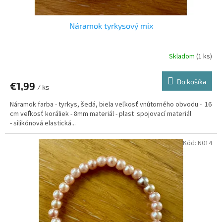
Náramok tyrkysový mix
Skladom
(1 ks)
Do košíka
€1,99
/ ks
Náramok farba - tyrkys, šedá, biela veľkosť vnútorného obvodu - 16
cm veľkosť koráliek - 8mm materiál - plast spojovací materiál
- silikónová elastická...
Kód:
N014