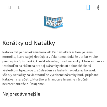
Prejsť
NÁKUP
na
obsah
KOŠÍK
Korálky od Natálky
Natálka miluje navliekanie koráliek. Pri navliekaní si trénuje jemnú
motoriku, ktorá sa jej zlepšuje a vďaka tomu, dokáže udržať v ruke
pero a písať písmenká, kresliť obrázky, tvoriť náramky, ktoré sú u nás v
Obchodíku na rôžku na predaj. Náramky nie sú dokonalé ale sú
výsledkom trpezlivosti, sústredenia a lásky k navliekaniu koráliek.
Všetky peniažky za vlastnoručne vyrobené náramky budú pripísané
Natálke na jej učet, z ktorého si finanucuje finančne náročné
neurorehabilitácie. Ďakujeme.
Najpredávanejšie