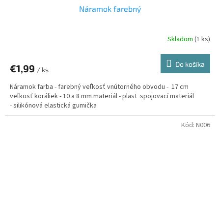
Náramok farebný
Skladom
(1 ks)
Do košíka
€1,99
/ ks
Náramok farba - farebný veľkosť vnútorného obvodu - 17 cm
veľkosť koráliek - 10 a 8 mm materiál - plast spojovací materiál
- silikónová elastická gumička
Kód:
N006