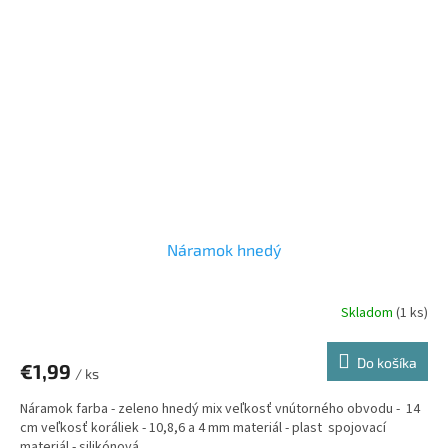
Náramok hnedý
Skladom
(1 ks)
Do košíka
€1,99
/ ks
Náramok farba - zeleno hnedý mix veľkosť vnútorného obvodu - 14
cm veľkosť koráliek - 10,8,6 a 4 mm materiál - plast spojovací
materiál - silikónová...