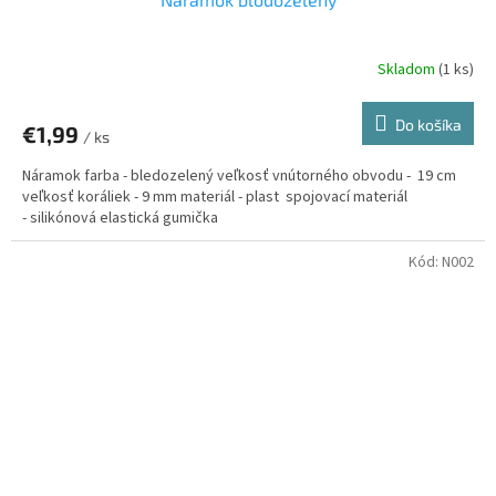
Skladom
(1 ks)
Do košíka
€1,99
/ ks
Náramok farba - bledozelený veľkosť vnútorného obvodu - 19 cm
veľkosť koráliek - 9 mm materiál - plast spojovací materiál
- silikónová elastická gumička
Kód:
N002