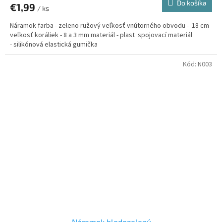
Do košíka
€1,99
/ ks
Náramok farba - zeleno ružový veľkosť vnútorného obvodu - 18 cm
veľkosť koráliek - 8 a 3 mm materiál - plast spojovací materiál
- silikónová elastická gumička
Kód:
N003
Náramok blodozelený