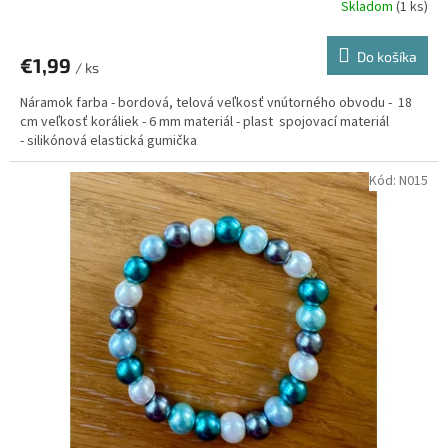
Skladom
(1 ks)
Do košíka
€1,99
/ ks
Náramok farba - bordová, telová veľkosť vnútorného obvodu - 18
cm veľkosť koráliek - 6 mm materiál - plast spojovací materiál
- silikónová elastická gumička
Kód:
N015