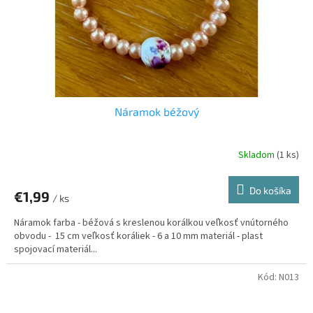
Náramok béžový
Skladom
(1 ks)
Do košíka
€1,99
/ ks
Náramok farba - béžová s kreslenou korálkou veľkosť vnútorného
obvodu - 15 cm veľkosť koráliek - 6 a 10 mm materiál - plast
spojovací materiál...
Kód:
N013