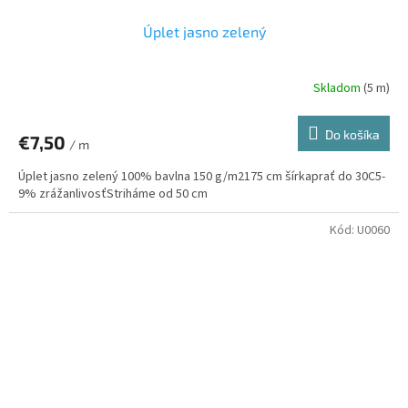
Úplet jasno zelený
Skladom
(5 m)
Do košíka
€7,50
/ m
Úplet jasno zelený 100% bavlna 150 g/m2175 cm šírkaprať do 30C5-
9% zrážanlivosťStriháme od 50 cm
Kód:
U0060