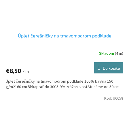
Úplet čerešničky na tmavomodrom podklade
Skladom
(4 m)
Do košíka
€8,50
/ m
Úplet čerešničky na tmavomodrom podklade 100% bavlna 150
g/m2160 cm šírkaprať do 30C5-9% zrážanlivosťStriháme od 50 cm
Kód:
U0058