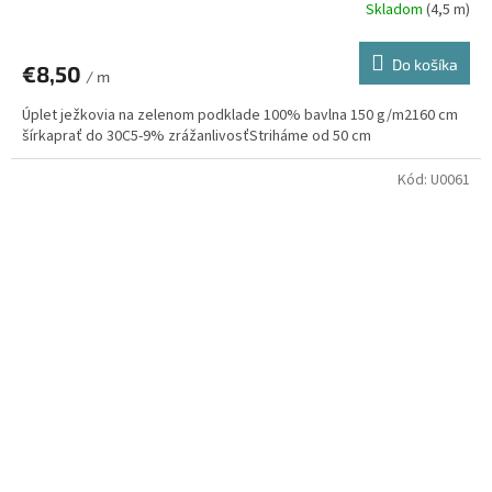
Skladom
(4,5 m)
Do košíka
€8,50
/ m
Úplet ježkovia na zelenom podklade 100% bavlna 150 g/m2160 cm
šírkaprať do 30C5-9% zrážanlivosťStriháme od 50 cm
Kód:
U0061