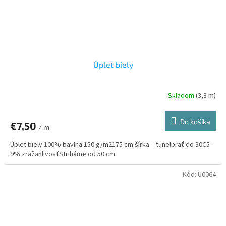
Úplet biely
Skladom
(3,3 m)
Do košíka
€7,50
/ m
Úplet biely 100% bavlna 150 g/m2175 cm šírka – tunelprať do 30C5-
9% zrážanlivosťStriháme od 50 cm
Kód:
U0064