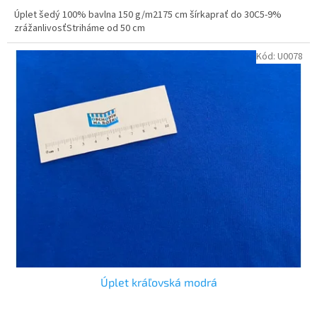
Úplet šedý 100% bavlna 150 g/m2175 cm šírkaprať do 30C5-9%
zrážanlivosťStriháme od 50 cm
Kód:
U0078
Úplet kráľovská modrá