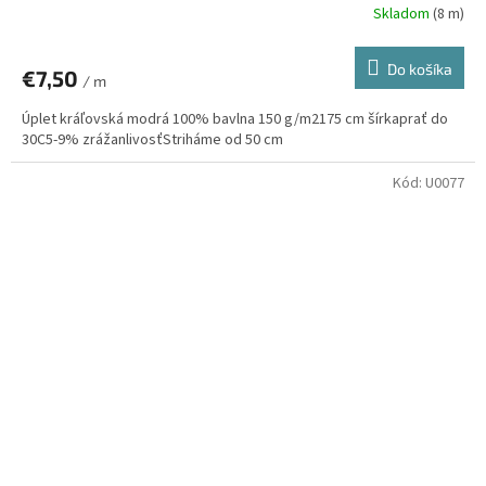
Skladom
(8 m)
Do košíka
€7,50
/ m
Úplet kráľovská modrá 100% bavlna 150 g/m2175 cm šírkaprať do
30C5-9% zrážanlivosťStriháme od 50 cm
Kód:
U0077