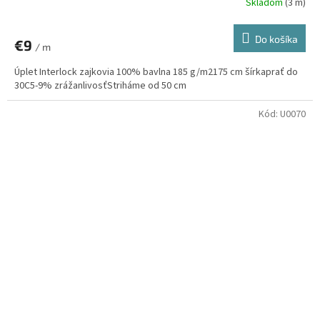
Skladom
(3 m)
Do košíka
€9
/ m
Úplet Interlock zajkovia 100% bavlna 185 g/m2175 cm šírkaprať do
30C5-9% zrážanlivosťStriháme od 50 cm
Kód:
U0070