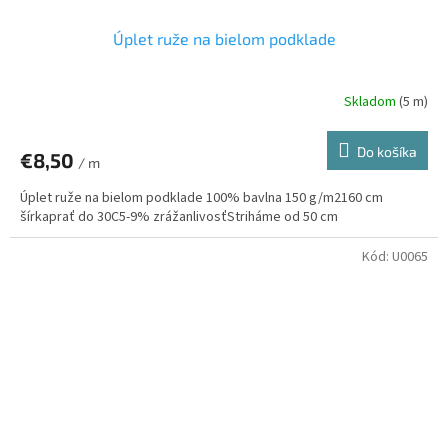
Úplet ruže na bielom podklade
Skladom
(5 m)
Do košíka
€8,50
/ m
Úplet ruže na bielom podklade 100% bavlna 150 g/m2160 cm
šírkaprať do 30C5-9% zrážanlivosťStriháme od 50 cm
Kód:
U0065