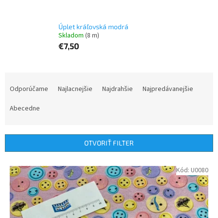
Úplet kráľovská modrá
Skladom
(8 m)
€7,50
R
a
Odporúčame
Najlacnejšie
Najdrahšie
Najpredávanejšie
d
e
Abecedne
n
i
e
OTVORIŤ FILTER
p
r
V
Kód:
U0080
o
ý
d
p
u
i
k
s
t