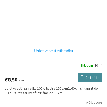
Úplet veselá záhradka
Skladom
(10 m)
Do košíka
€8,50
/ m
Úplet veselá záhradka 100% bavlna 150 g/m2160 cm šírkaprať do
30C5-9% zrážanlivosťStriháme od 50 cm
Kód:
U0068