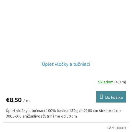
Úplet vločky a tučniaci
Skladom
(4,3 m)
Do košíka
€8,50
/ m
Úplet vločky a tučniaci 100% bavlna 150 g/m2160 cm šírkaprať do
30C5-9% zrážanlivosťStriháme od 50 cm
Kód:
U0063