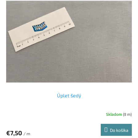
Úplet šedý
Skladom
(8 m)
Do košíka
€7,50
/ m