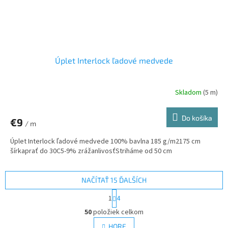
Úplet Interlock ľadové medvede
Skladom
(5 m)
Do košíka
€9
/ m
Úplet Interlock ľadové medvede 100% bavlna 185 g/m2175 cm
šírkaprať do 30C5-9% zrážanlivosťStriháme od 50 cm
NAČÍTAŤ 15 ĎALŠÍCH
S
1
4
t
O
r
50
položiek celkom
v
á
l
HORE
n