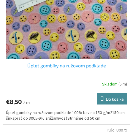
p
o
r
v
o
d
u
k
t
o
v
Úplet gombíky na ružovom podklade
Skladom
(5 m)
Do košíka
€8,50
/ m
Úplet gombíky na ružovom podklade 100% bavlna 150 g/m2150 cm
šírkaprať do 30C5-9% zrážanlivosťStriháme od 50 cm
Kód:
U0079