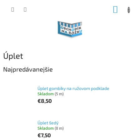
Prejsť
NÁKUP
na
obsah
KOŠÍK
Úplet
Najpredávanejšie
Úplet gombíky na ružovom podklade
Skladom
(5 m)
€8,50
Úplet šedý
Skladom
(8 m)
€7,50