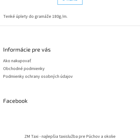
á
k
d
o
v
Tenké úplety do gramáže 180g/m.
a
a
c
n
Z
i
i
e
á
e
p
p
r
ä
Informácie pre vás
v
t
k
Ako nakupovať
i
y
Obchodné podmienky
e
v
ý
Podmienky ochrany osobných údajov
p
i
s
u
Facebook
ZM Taxi - najlepšia taxislužba pre Púchov a okolie