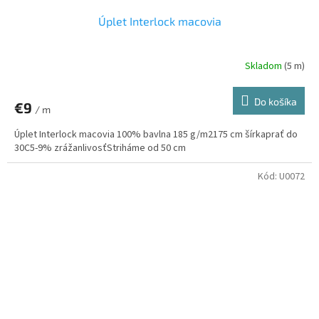
Úplet Interlock macovia
Skladom
(5 m)
Do košíka
€9
/ m
Úplet Interlock macovia 100% bavlna 185 g/m2175 cm šírkaprať do
30C5-9% zrážanlivosťStriháme od 50 cm
Kód:
U0072