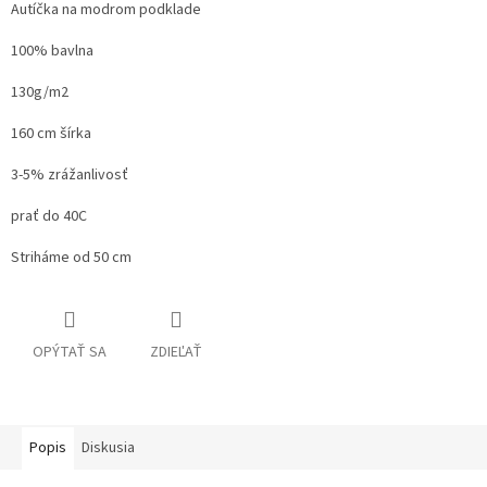
Autíčka na modrom podklade
100% bavlna
130g/m2
160 cm šírka
3-5% zrážanlivosť
prať do 40C
Striháme od 50 cm
OPÝTAŤ SA
ZDIEĽAŤ
Popis
Diskusia