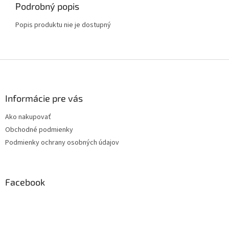
Podrobný popis
Popis produktu nie je dostupný
Z
á
p
ä
Informácie pre vás
t
Ako nakupovať
i
Obchodné podmienky
e
Podmienky ochrany osobných údajov
Facebook