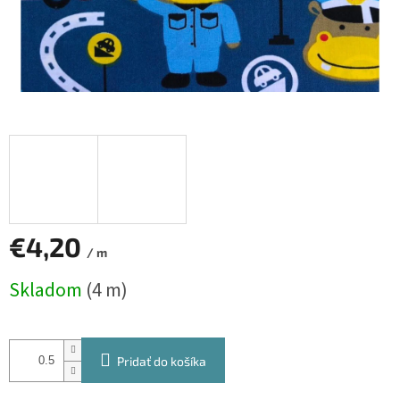
€4,20
/ m
Jednotková
Skladom
(4 m)
cena:
Pridať do košíka