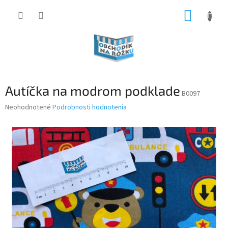
Prejsť
NÁKUP
na
obsah
KOŠÍK
Autíčka na modrom podklade
B0097
Priemerné
Neohodnotené
Podrobnosti hodnotenia
hodnotenie
produktu
je
0,0
z
5
hviezdičiek.