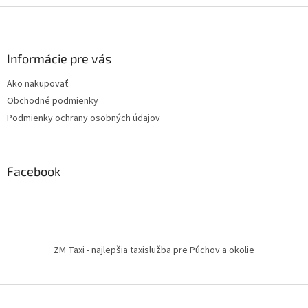
Z
á
p
ä
Informácie pre vás
t
Ako nakupovať
i
Obchodné podmienky
e
Podmienky ochrany osobných údajov
Facebook
ZM Taxi - najlepšia taxislužba pre Púchov a okolie