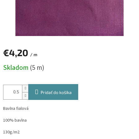
€4,20
/ m
Jednotková
Skladom
(5 m)
cena:
Pridať do košíka
Bavlna fialová
100% bavlna
130g/m2