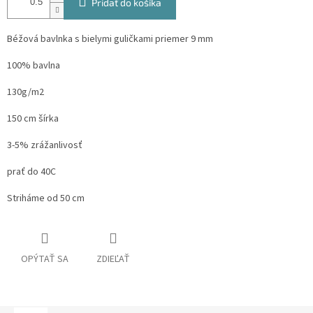
Pridať do košíka
Béžová bavlnka s bielymi guličkami priemer 9 mm
100% bavlna
130g/m2
150 cm šírka
3-5% zrážanlivosť
prať do 40C
Striháme od 50 cm
OPÝTAŤ SA
ZDIEĽAŤ