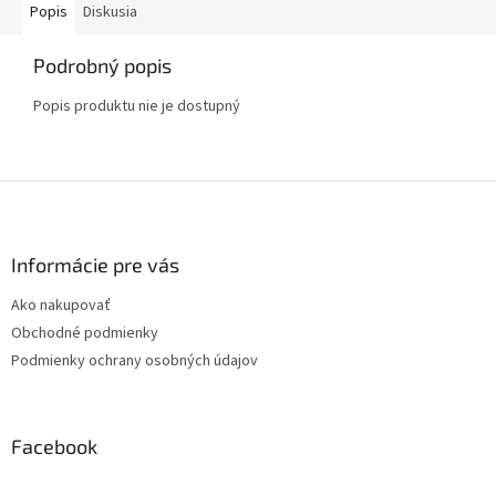
Popis
Diskusia
Podrobný popis
Popis produktu nie je dostupný
Z
á
p
ä
Informácie pre vás
t
Ako nakupovať
i
Obchodné podmienky
e
Podmienky ochrany osobných údajov
Facebook