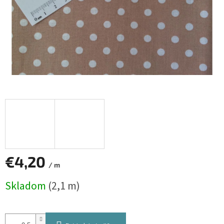
€4,20
/ m
Jednotková
Skladom
(2,1 m)
cena: