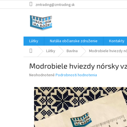
Prejsť
zmtrading@zmtrading.sk
na
obsah
Látky
Natália občianske združenie
Kontakty
Domov
Látky
Bavlna
Modrobiele hviezdy n
Modrobiele hviezdy nórsky v
Priemerné
Neohodnotené
Podrobnosti hodnotenia
hodnotenie
produktu
je
0,0
z
5
hviezdičiek.