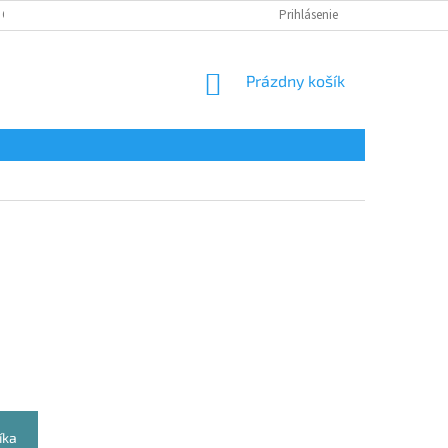
 OSOBNÝCH ÚDAJOV
Prihlásenie
NÁKUPNÝ
Prázdny košík
KOŠÍK
íka