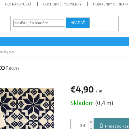
AKO NAKUPOVAŤ
OBCHODNÉ PODMIENKY
PODMIENKY OCHRANY
HĽADAŤ
órsky vzor
zor
B0089
€4,90
/ m
Jednotková
Skladom
(0,4 m)
cena:
Pridať do koš