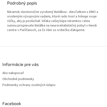
Podrobný popis
Náramok vlastnoručne vyrobený Natálkou - dievčatkom s DMO a
vrodenými vývojovými vadami, ktoré rado tvorí a trénuje svoje
rúčky, aby ju poslúchali. Vďaka vašej kúpe náramkov celou
sumou prispievate Natálke na neurorehabiitačný pobyt v Hendi
centre v Piešťanoch, za čo Vám zo srdiečka ďakujeme.
Z
á
p
ä
Informácie pre vás
t
Ako nakupovať
i
Obchodné podmienky
e
Podmienky ochrany osobných údajov
Facebook