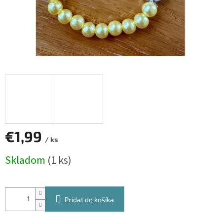
€1,99
/ ks
Jednotková
Skladom
(1 ks)
cena:
Pridať do košíka