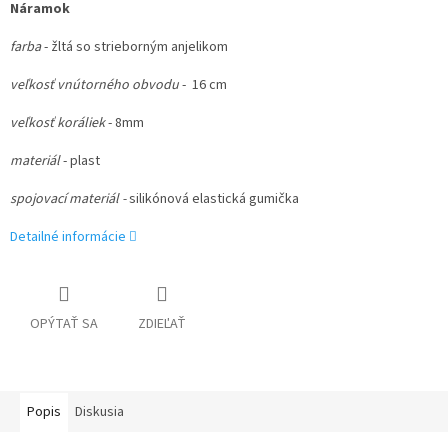
Náramok
farba
- žltá so strieborným anjelikom
veľkosť vnútorného obvodu
- 16 cm
veľkosť koráliek
- 8mm
materiál
- plast
spojovací materiál -
silikónová elastická gumička
Detailné informácie
OPÝTAŤ SA
ZDIEĽAŤ
Popis
Diskusia