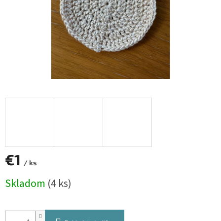
€1
/ ks
Jednotková
Skladom
(4 ks)
cena: