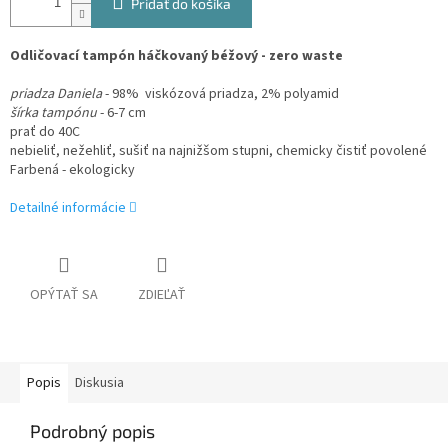
Pridať do košíka
Odličovací tampón háčkovaný béžový - zero waste
priadza Daniela
- 98% viskózová priadza, 2% polyamid
šírka tampónu
- 6-7 cm
prať do 40C
nebieliť, nežehliť, sušiť na najnižšom stupni, chemicky čistiť povolené
Farbená - ekologicky
Detailné informácie
OPÝTAŤ SA
ZDIEĽAŤ
Popis
Diskusia
Podrobný popis