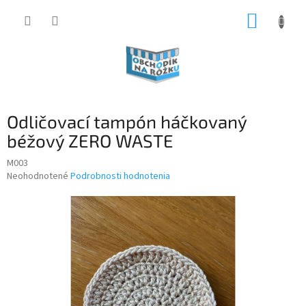
Prejsť
NÁKUP
na
obsah
KOŠÍK
Odličovací tampón háčkovaný
béžový ZERO WASTE
M003
Priemerné
Neohodnotené
Podrobnosti hodnotenia
hodnotenie
produktu
je
0,0
z
5
hviezdičiek.