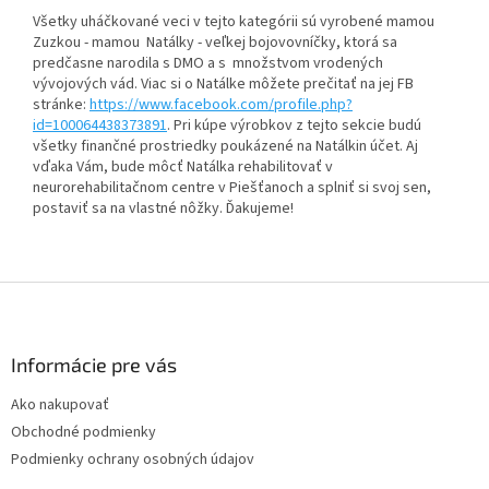
Všetky uháčkované veci v tejto kategórii sú vyrobené mamou
Zuzkou - mamou Natálky - veľkej bojovovníčky, ktorá sa
predčasne narodila s DMO a s množstvom vrodených
vývojových vád. Viac si o Natálke môžete prečitať na jej FB
stránke:
https://www.facebook.com/profile.php?
id=100064438373891
. Pri kúpe výrobkov z tejto sekcie budú
všetky finančné prostriedky poukázené na Natálkin účet. Aj
vďaka Vám, bude môcť Natálka rehabilitovať v
neurorehabilitačnom centre v Piešťanoch a splniť si svoj sen,
postaviť sa na vlastné nôžky. Ďakujeme!
Z
á
p
ä
Informácie pre vás
t
Ako nakupovať
i
Obchodné podmienky
e
Podmienky ochrany osobných údajov