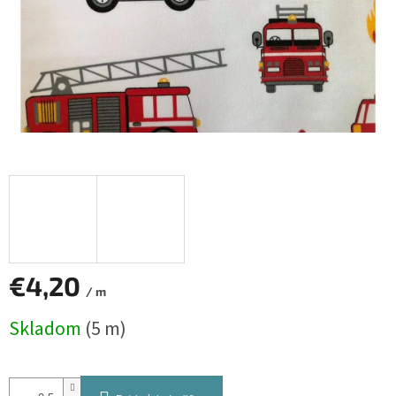
€4,20
/ m
Jednotková
Skladom
(5 m)
cena: