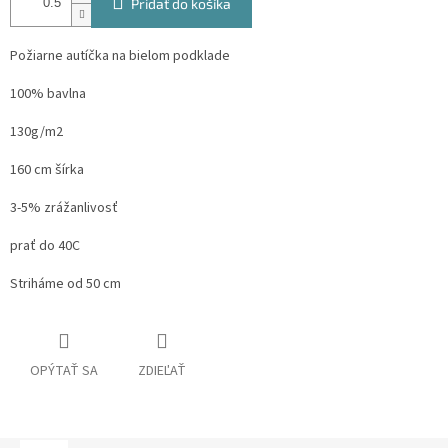
Pridať do košíka
Požiarne autíčka na bielom podklade
100% bavlna
130g/m2
160 cm šírka
3-5% zrážanlivosť
prať do 40C
Striháme od 50 cm
OPÝTAŤ SA
ZDIEĽAŤ