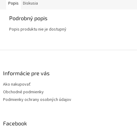
Popis
Diskusia
Podrobný popis
Popis produktu nie je dostupný
Z
á
p
ä
Informácie pre vás
t
Ako nakupovať
i
Obchodné podmienky
e
Podmienky ochrany osobných údajov
Facebook