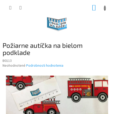
Prejsť
NÁKUP
na
obsah
KOŠÍK
Požiarne autíčka na bielom
podklade
B0113
Priemerné
Neohodnotené
Podrobnosti hodnotenia
hodnotenie
produktu
je
0,0
z
5
hviezdičiek.