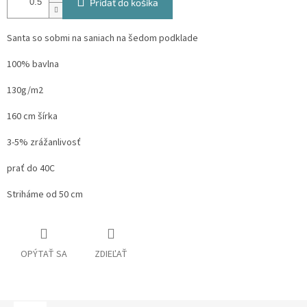
Pridať do košíka
Santa so sobmi na saniach na šedom podklade
100% bavlna
130g/m2
160 cm šírka
3-5% zrážanlivosť
prať do 40C
Striháme od 50 cm
OPÝTAŤ SA
ZDIEĽAŤ