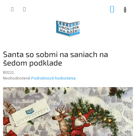
Prejsť
NÁKUP
na
obsah
KOŠÍK
Santa so sobmi na saniach na
šedom podklade
B0221
Priemerné
Neohodnotené
Podrobnosti hodnotenia
hodnotenie
produktu
je
0,0
z
5
hviezdičiek.