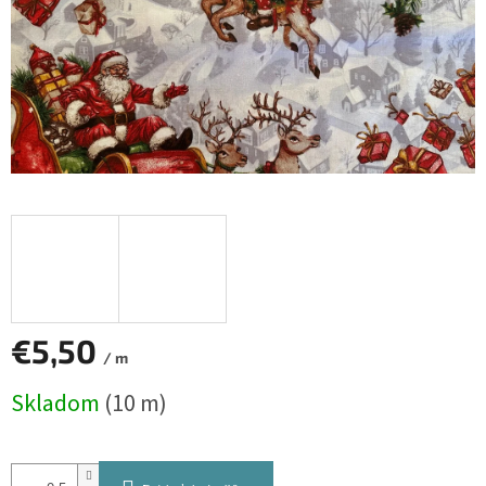
€5,50
/ m
Jednotková
Skladom
(10 m)
cena: