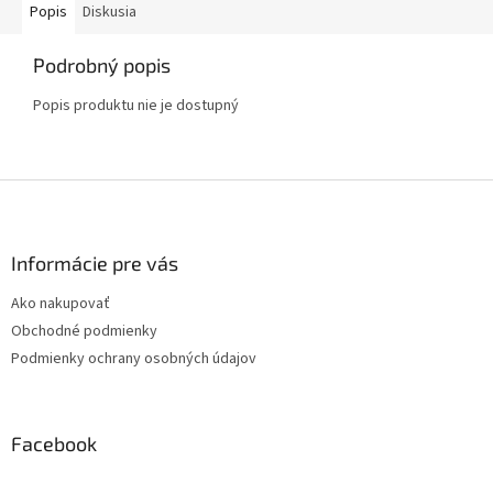
Popis
Diskusia
Podrobný popis
Popis produktu nie je dostupný
Z
á
p
ä
Informácie pre vás
t
Ako nakupovať
i
Obchodné podmienky
e
Podmienky ochrany osobných údajov
Facebook