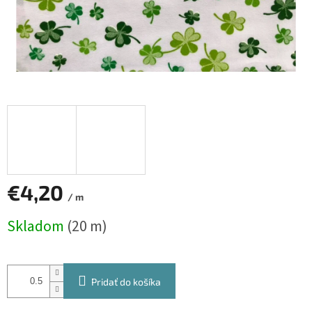
€4,20
/ m
Jednotková
Skladom
(20 m)
cena:
Pridať do košíka