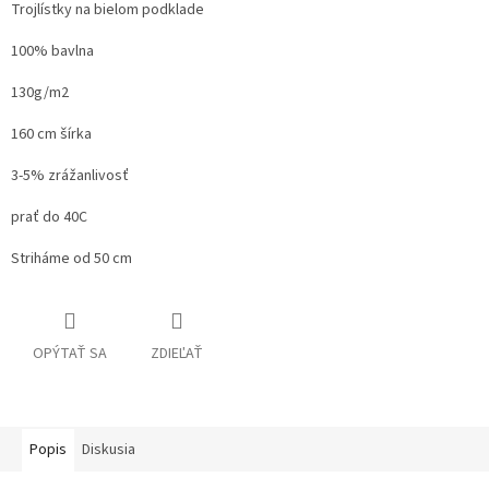
Trojlístky na bielom podklade
100% bavlna
130g/m2
160 cm šírka
3-5% zrážanlivosť
prať do 40C
Striháme od 50 cm
OPÝTAŤ SA
ZDIEĽAŤ
Popis
Diskusia