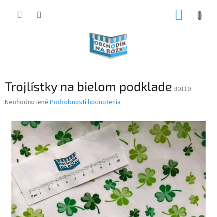
Prejsť
NÁKUP
na
obsah
KOŠÍK
Trojlístky na bielom podklade
B0110
Priemerné
Neohodnotené
Podrobnosti hodnotenia
hodnotenie
produktu
je
0,0
z
5
hviezdičiek.