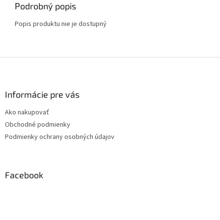
Podrobný popis
Popis produktu nie je dostupný
Z
á
p
ä
Informácie pre vás
t
Ako nakupovať
i
Obchodné podmienky
e
Podmienky ochrany osobných údajov
Facebook