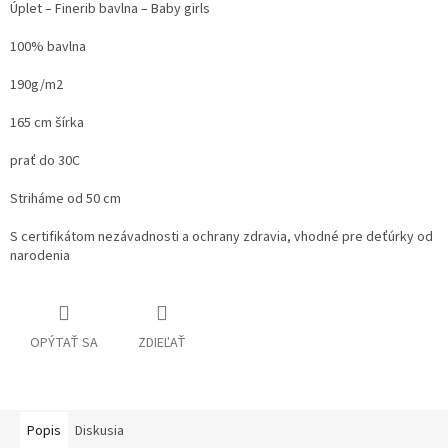
Úplet – Finerib bavlna – Baby girls
100% bavlna
190g/m2
165 cm šírka
prať do 30C
Striháme od 50 cm
S certifikátom nezávadnosti a ochrany zdravia, vhodné pre deťúrky od
narodenia
OPÝTAŤ SA
ZDIEĽAŤ
Popis
Diskusia