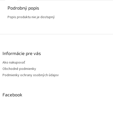
Podrobný popis
Popis produktu nie je dostupný
Z
á
p
ä
Informácie pre vás
t
Ako nakupovať
i
Obchodné podmienky
e
Podmienky ochrany osobných údajov
Facebook