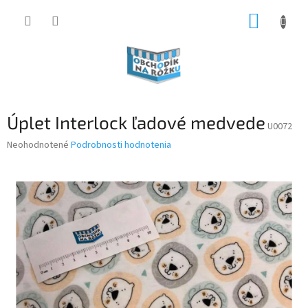
Prejsť
NÁKUP
na
obsah
KOŠÍK
Úplet Interlock ľadové medvede
U0072
Priemerné
Neohodnotené
Podrobnosti hodnotenia
hodnotenie
produktu
je
0,0
z
5
hviezdičiek.