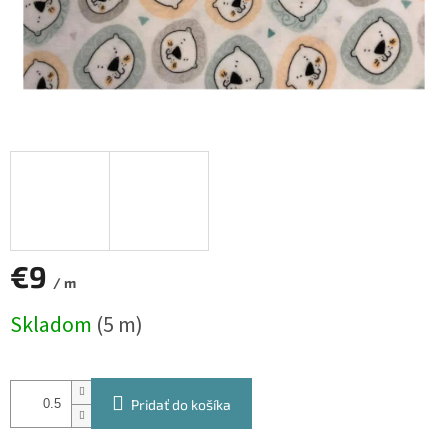
€9
/ m
Jednotková
Skladom
(5 m)
cena:
Pridať do košíka