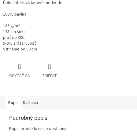
Úplet Interlock ľadové medvede
100% bavlna
185 g/m2
175 cm šírka
prať do 30C
5-9% zrážanlivosť
Striháme od 50 cm
OPÝTAŤ SA
ZDIEĽAŤ
Popis
Diskusia
Podrobný popis
Popis produktu nie je dostupný