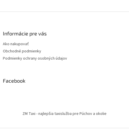
Z
á
p
ä
Informácie pre vás
t
Ako nakupovať
i
Obchodné podmienky
e
Podmienky ochrany osobných údajov
Facebook
ZM Taxi - najlepšia taxislužba pre Púchov a okolie