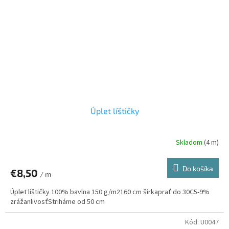
Úplet líštičky
Skladom
(4 m)
Do košíka
€8,50
/ m
Úplet líštičky 100% bavlna 150 g/m2160 cm šírkaprať do 30C5-9%
zrážanlivosťStriháme od 50 cm
Kód:
U0047