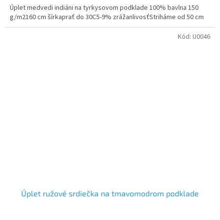
Úplet medvedi indiáni na tyrkysovom podklade 100% bavlna 150
g/m2160 cm šírkaprať do 30C5-9% zrážanlivosťStriháme od 50 cm
Kód:
U0046
Úplet ružové srdiečka na tmavomodrom podklade