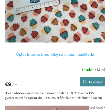
p
o
r
v
o
d
u
k
t
o
v
Úplet Interlock mufinky na bielom podklade
Skladom
(4,3 m)
Do košíka
€9
/ m
Úplet Interlock mufinky na bielom podklade 100% bavlna 185
g/m2175 cm šírkaprať do 30C5-9% zrážanlivosťStriháme od 50 cm
Kód:
U0067