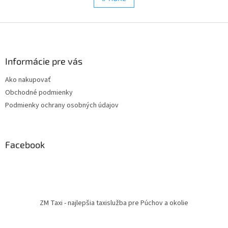
á
k
d
o
v
Z
a
a
c
á
n
i
p
i
e
ä
Informácie pre vás
e
p
t
r
Ako nakupovať
i
v
Obchodné podmienky
e
k
y
Podmienky ochrany osobných údajov
v
ý
p
i
Facebook
s
u
ZM Taxi - najlepšia taxislužba pre Púchov a okolie