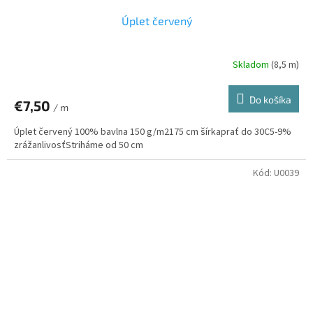
Úplet červený
Skladom
(8,5 m)
Do košíka
€7,50
/ m
Úplet červený 100% bavlna 150 g/m2175 cm šírkaprať do 30C5-9%
zrážanlivosťStriháme od 50 cm
Kód:
U0039