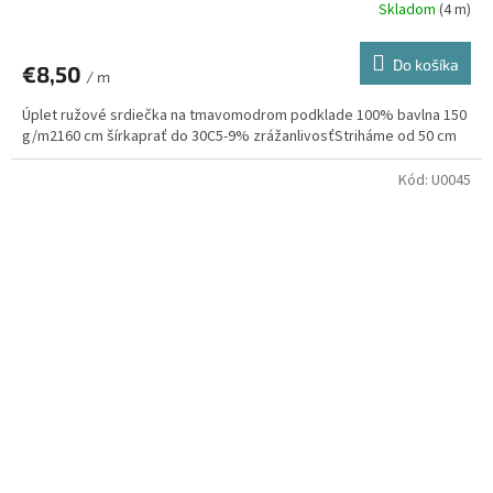
Skladom
(4 m)
Do košíka
€8,50
/ m
Úplet ružové srdiečka na tmavomodrom podklade 100% bavlna 150
g/m2160 cm šírkaprať do 30C5-9% zrážanlivosťStriháme od 50 cm
Kód:
U0045