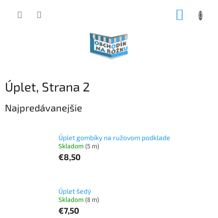
Prejsť
NÁKUP
na
obsah
KOŠÍK
Úplet
, Strana 2
Najpredávanejšie
Úplet gombíky na ružovom podklade
Skladom
(5 m)
€8,50
Úplet šedý
Skladom
(8 m)
€7,50