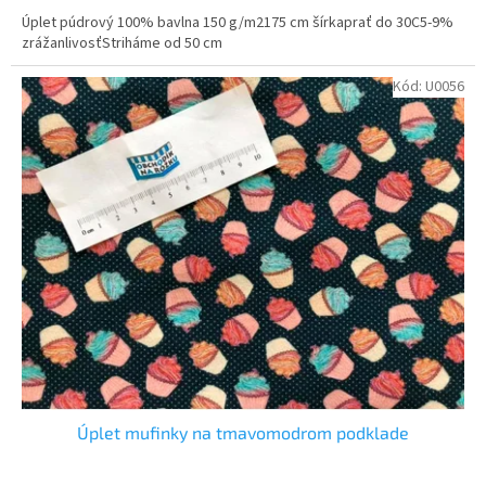
Úplet púdrový 100% bavlna 150 g/m2175 cm šírkaprať do 30C5-9%
zrážanlivosťStriháme od 50 cm
Kód:
U0056
Úplet mufinky na tmavomodrom podklade