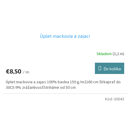
Úplet mackovia a zajaci
Skladom
(3,2 m)
Do košíka
€8,50
/ m
Úplet mackovia a zajaci 100% bavlna 150 g/m2160 cm šírkaprať do
30C5-9% zrážanlivosťStriháme od 50 cm
Kód:
U0043