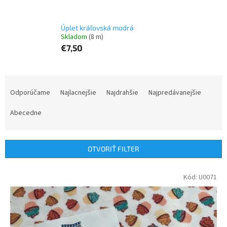
Úplet kráľovská modrá
Skladom
(8 m)
€7,50
R
a
Odporúčame
Najlacnejšie
Najdrahšie
Najpredávanejšie
d
e
Abecedne
n
i
e
OTVORIŤ FILTER
p
r
V
Kód:
U0071
o
ý
d
p
u
i
k
s
t