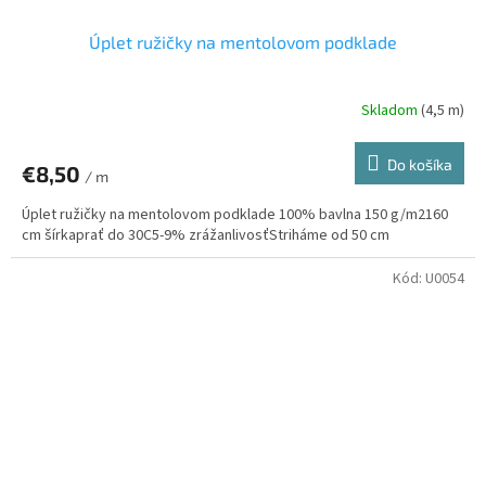
Úplet ružičky na mentolovom podklade
Skladom
(4,5 m)
Do košíka
€8,50
/ m
Úplet ružičky na mentolovom podklade 100% bavlna 150 g/m2160
cm šírkaprať do 30C5-9% zrážanlivosťStriháme od 50 cm
Kód:
U0054