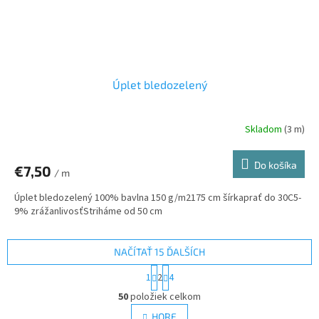
Úplet bledozelený
Skladom
(3 m)
Do košíka
€7,50
/ m
Úplet bledozelený 100% bavlna 150 g/m2175 cm šírkaprať do 30C5-
9% zrážanlivosťStriháme od 50 cm
NAČÍTAŤ 15 ĎALŠÍCH
S
1
2
4
t
O
r
50
položiek celkom
v
á
l
HORE
n