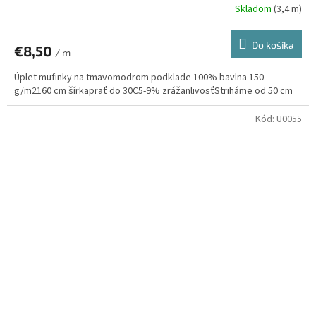
Skladom
(3,4 m)
Do košíka
€8,50
/ m
Úplet mufinky na tmavomodrom podklade 100% bavlna 150
g/m2160 cm šírkaprať do 30C5-9% zrážanlivosťStriháme od 50 cm
Kód:
U0055