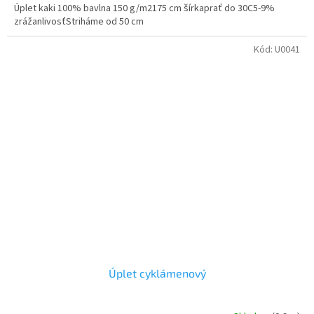
Úplet kaki 100% bavlna 150 g/m2175 cm šírkaprať do 30C5-9%
zrážanlivosťStriháme od 50 cm
Kód:
U0041
Úplet cyklámenový