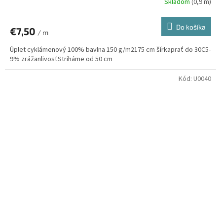
Skladom
(0,9 m)
Do košíka
€7,50
/ m
Úplet cyklámenový 100% bavlna 150 g/m2175 cm šírkaprať do 30C5-
9% zrážanlivosťStriháme od 50 cm
Kód:
U0040