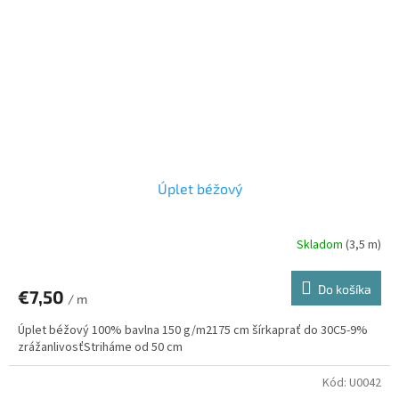
Úplet béžový
Skladom
(3,5 m)
Do košíka
€7,50
/ m
Úplet béžový 100% bavlna 150 g/m2175 cm šírkaprať do 30C5-9%
zrážanlivosťStriháme od 50 cm
Kód:
U0042