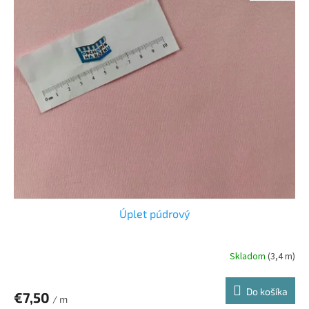
Úplet púdrový
Skladom
(3,4 m)
Do košíka
€7,50
/ m