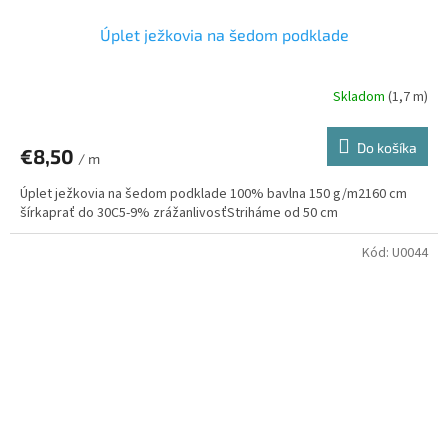
Úplet ježkovia na šedom podklade
Skladom
(1,7 m)
Do košíka
€8,50
/ m
Úplet ježkovia na šedom podklade 100% bavlna 150 g/m2160 cm
šírkaprať do 30C5-9% zrážanlivosťStriháme od 50 cm
Kód:
U0044